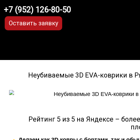
+7 (952) 126-80-50
Оставить заявку
Неубиваемые 3D EVA-коврики в Р
Рейтинг 5 из 5 на Яндексе – боле
пл
Делаем как 3D ковры с бортами, так и обы