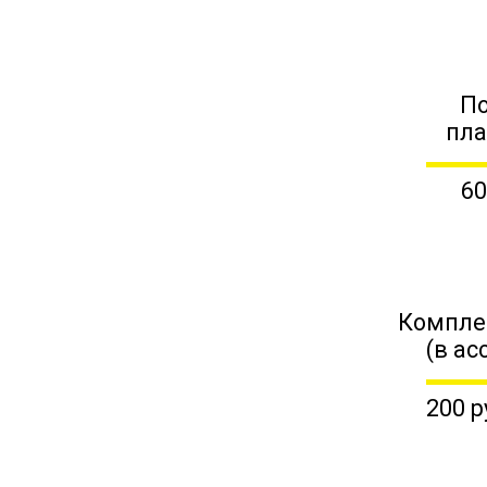
П
пл
60
Компле
(в ас
200 р