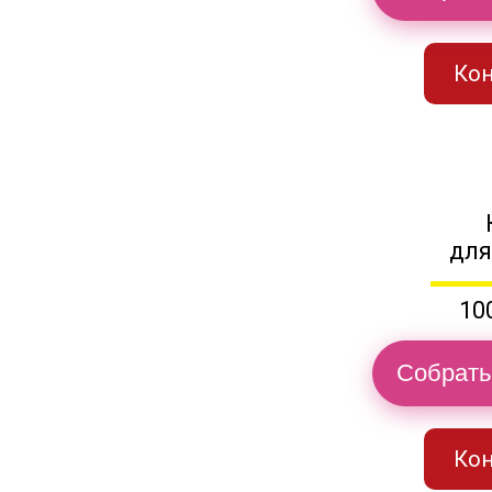
Кон
для
10
Собрать
Кон