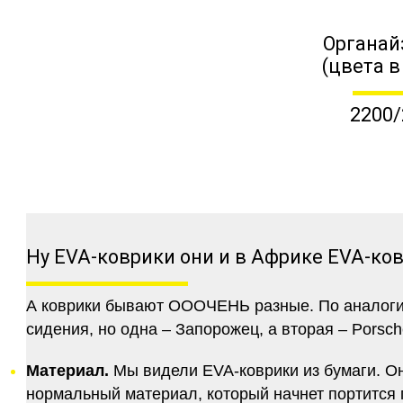
Органай
(цвета в
2200/
Ну EVA-коврики они и в Африке EVA-ко
А коврики бывают ОООЧЕНЬ разные. По аналогии 
сидения, но одна – Запорожец, а вторая – Porsch
Материал.
Мы видели EVA-коврики из бумаги. Они
нормальный материал, который начнет портится п