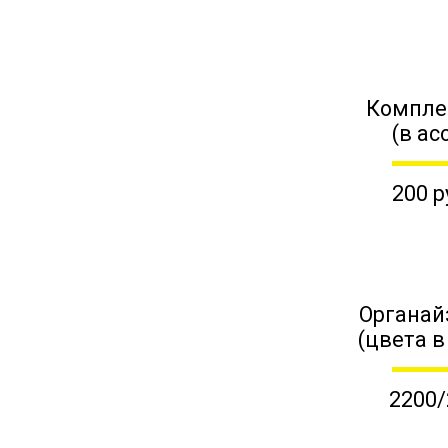
Компле
(в ас
200 р
Органай
(цвета в
2200/