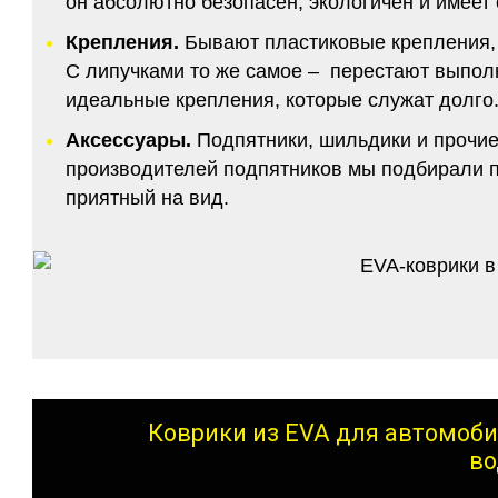
он абсолютно безопасен, экологичен и имее
Крепления.
Бывают пластиковые крепления, 
С липучками то же самое – перестают выполн
идеальные крепления, которые служат долго.
Аксессуары.
Подпятники, шильдики и прочие
производителей подпятников мы подбирали по
приятный на вид.
Коврики из EVA для автомоби
во