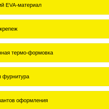
ий EVA-материал
крепеж
нная термо-формовка
 фурнитура
иантов оформления