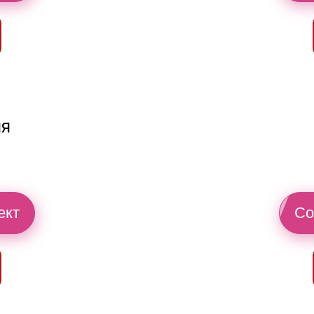
ия
ект
Со