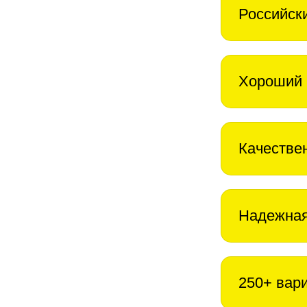
Российск
Хороший 
Качестве
Надежная
250+ вар