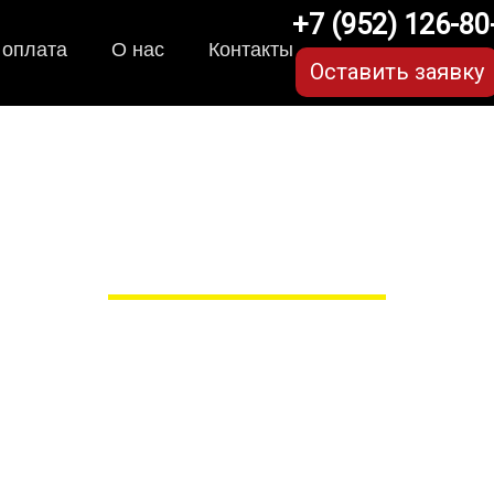
+7 (952) 126-80
 оплата
О нас
Контакты
Оставить заявку
рики для Lexus GX (2 по
в Рязани
 сами производим НЕУБИВАЕ
EVA-коврики премиум-качеств
полнении с бортиками (3D), так 