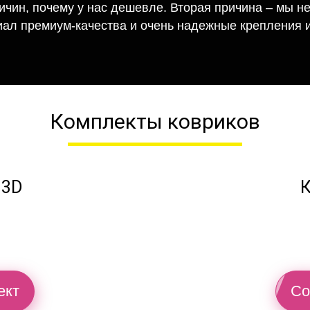
ричин, почему у нас дешевле. Вторая причина – мы н
иал премиум-качества и очень надежные крепления и
Комплекты ковриков
 3D
К
ект
Со