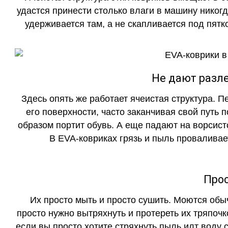
удастся принести столько влаги в машину никогд
удерживается там, а не скапливается под пятко
Не дают разле
Здесь опять же работает ячеистая структура. 
его поверхности, часто заканчивая свой путь 
образом портит обувь. А еще падают на ворсист
В EVA-ковриках грязь и пыль проваливает
Прос
Их просто мыть и просто сушить. Моются обы
просто нужно вытряхнуть и протереть их тряпочк
если вы просто хотите стряхнуть пыль илт воду с