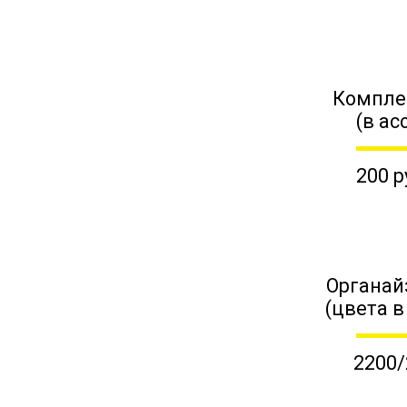
Компле
(в ас
200 р
Органай
(цвета в
2200/