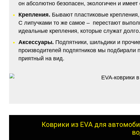
он абсолютно безопасен, экологичен и имее
Крепления.
Бывают пластиковые крепления, 
С липучками то же самое – перестают выполн
идеальные крепления, которые служат долго.
Аксессуары.
Подпятники, шильдики и прочие
производителей подпятников мы подбирали по
приятный на вид.
Коврики из EVA для автомоби
во