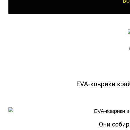
во
EVA-коврики кра
Они собир