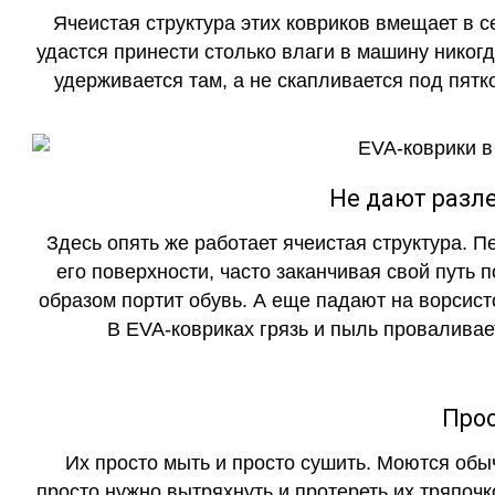
Ячеистая структура этих ковриков вмещает в с
удастся принести столько влаги в машину никогд
удерживается там, а не скапливается под пятко
Не дают разле
Здесь опять же работает ячеистая структура. 
его поверхности, часто заканчивая свой путь 
образом портит обувь. А еще падают на ворсист
В EVA-ковриках грязь и пыль проваливает
Прос
Их просто мыть и просто сушить. Моются обы
просто нужно вытряхнуть и протереть их тряпочк