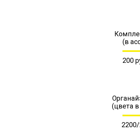
Компле
(в ас
200 р
Органай
(цвета в
2200/