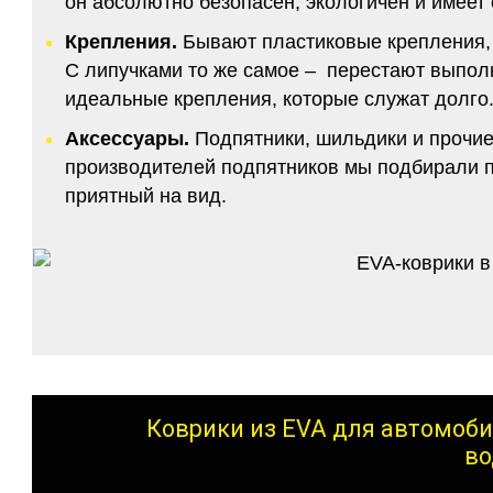
он абсолютно безопасен, экологичен и имее
Крепления.
Бывают пластиковые крепления, 
С липучками то же самое – перестают выполн
идеальные крепления, которые служат долго.
Аксессуары.
Подпятники, шильдики и прочие
производителей подпятников мы подбирали по
приятный на вид.
Коврики из EVA для автомоби
во