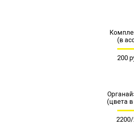
Компле
(в ас
200 р
Органай
(цвета в
2200/