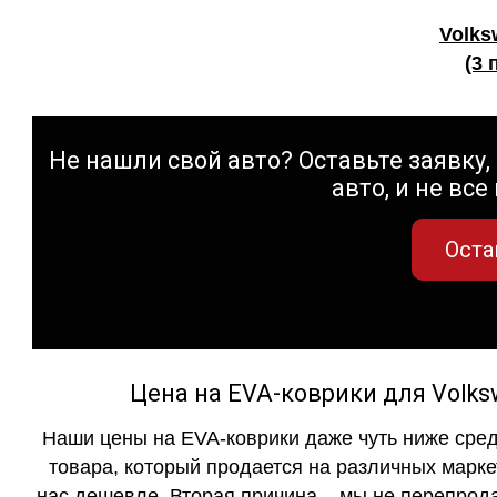
Volks
(3 
Не нашли свой авто? Оставьте заявку, 
авто, и не все
Оста
Цена на EVA-коврики для Volk
Наши цены на EVA-коврики даже чуть ниже сред
товара, который продается на различных маркет
нас дешевле. Вторая причина – мы не перепрода