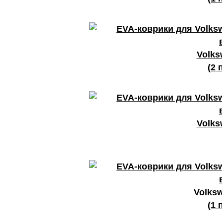
Volks
(2 
Volks
Volks
(1 