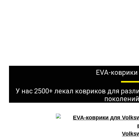
EVA-коврики
У нас 2500+ лекал ковриков для раз
поколений
Volks