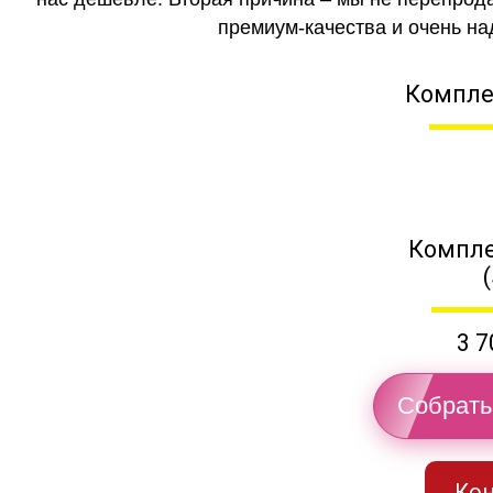
премиум-качества и очень на
Компле
Компле
3 7
Собрать
Кон