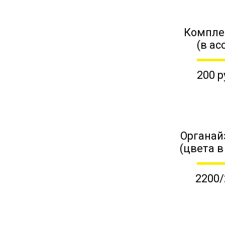
Компле
(в ас
200 р
Органай
(цвета в
2200/