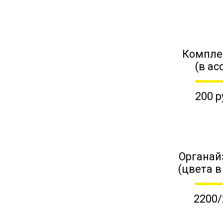
Компле
(в ас
200 р
Органай
(цвета в
2200/