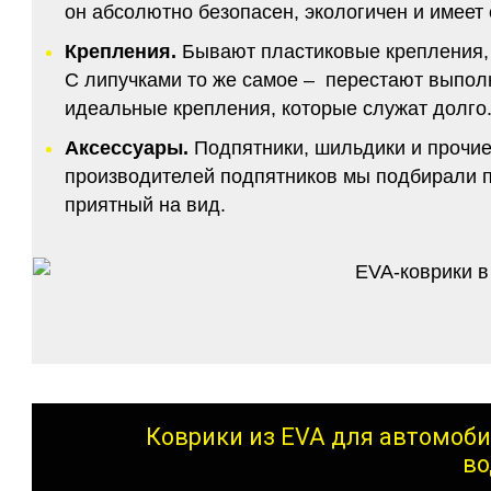
он абсолютно безопасен, экологичен и имее
Крепления.
Бывают пластиковые крепления, 
С липучками то же самое – перестают выполн
идеальные крепления, которые служат долго.
Аксессуары.
Подпятники, шильдики и прочие
производителей подпятников мы подбирали по
приятный на вид.
Коврики из EVA для автомоби
во