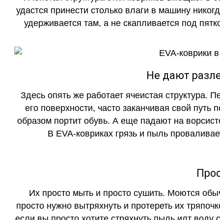
удастся принести столько влаги в машину никогд
удерживается там, а не скапливается под пятко
Не дают разле
Здесь опять же работает ячеистая структура. 
его поверхности, часто заканчивая свой путь 
образом портит обувь. А еще падают на ворсист
В EVA-ковриках грязь и пыль проваливает
Прос
Их просто мыть и просто сушить. Моются обы
просто нужно вытряхнуть и протереть их тряпочк
если вы просто хотите стряхнуть пыль илт воду с