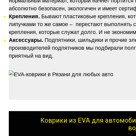
нормальный материал, который начнет портится п
абсолютно безопасен, экологичен и имеет серт
Крепления.
Бывают пластиковые крепления, кот
липучками то же самое – перестают выполнять 
крепления, которые служат долго. И не экономим
Аксессуары.
Подпятники, шильдики и прочие эл
производителей подпятников мы подбирали полго
приятный на вид.
Коврики из EVA для автомоби
во