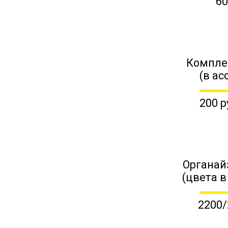
60
Компле
(в ас
200 р
Органай
(цвета в
2200/