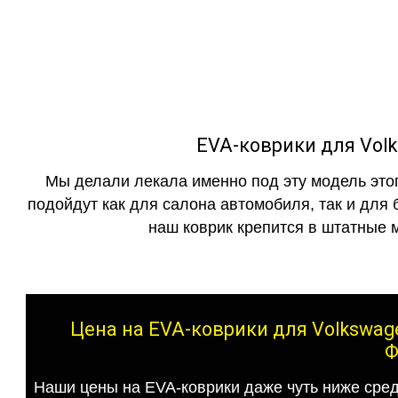
как в исполнении с бо
EVA-коврики для Volk
Мы делали лекала именно под эту модель этог
подойдут как для салона автомобиля, так и для 
наш коврик крепится в штатные м
Цена на EVA-коврики для Volkswage
Ф
Наши цены на EVA-коврики даже чуть ниже сред