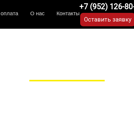
+7 (952) 126-80
 оплата
О нас
Контакты
Оставить заявку
рики для Volkswagen iD
в Рязани
 сами производим НЕУБИВАЕ
EVA-коврики премиум-качеств
полнении с бортиками (3D), так 