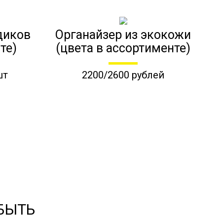
диков
Органайзер из экокожи
те)
(цвета в ассортименте)
шт
2200/2600 рублей
 БЫТЬ