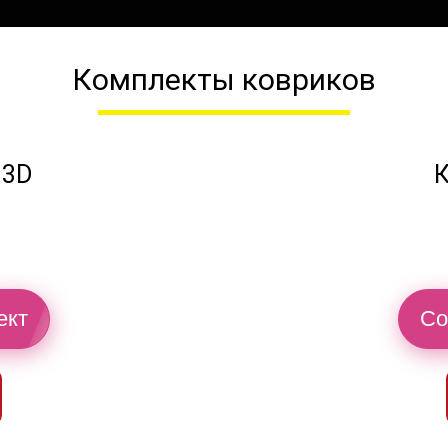
Комплекты ковриков
 3D
К
ект
Со