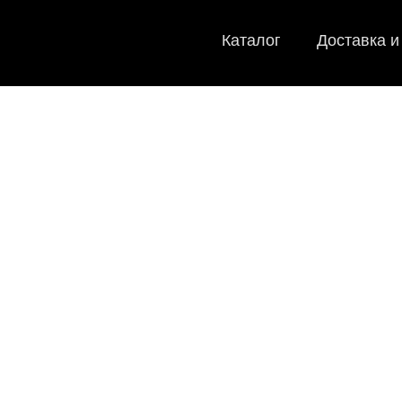
Каталог
Доставка и
EVA-ков
Мы
как в ис