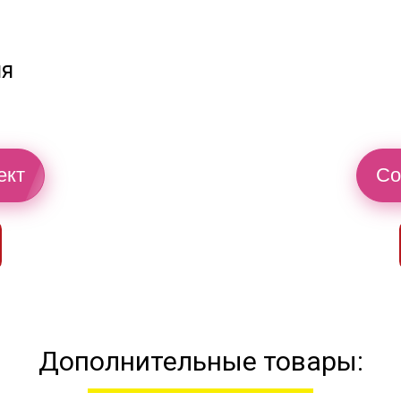
ия
ект
Со
Дополнительные товары: