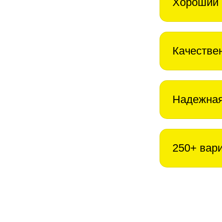
Хороший 
Качестве
Надежная
250+ вар