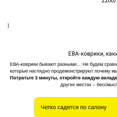
2200/
]
ЕВА-коврики, к
ЕВА-коврики бывают разными… Не будем сравни
которые наглядно продемонстрируют почему мы 
Потратьте 3 минуты, откройте каждую вклад
других местах – бессмыс
Четко садятся по салону