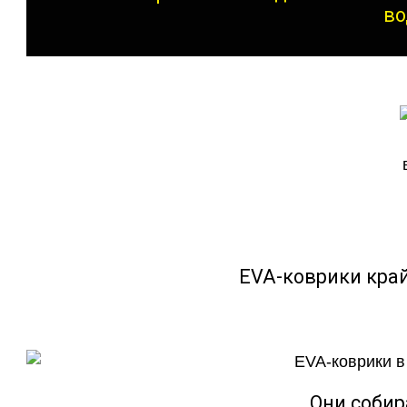
во
EVA-коврики кра
Они собир