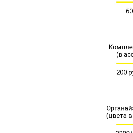
60
Компле
(в ас
200 р
Органай
(цвета в