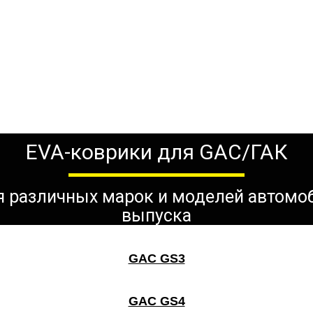
EVA-коврики для GAC/ГАК
ля различных марок и моделей автомо
выпуска
GAC GS3
GAC GS4