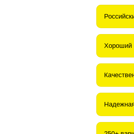
Российск
Хороший 
Качестве
Надежная
250+ вар