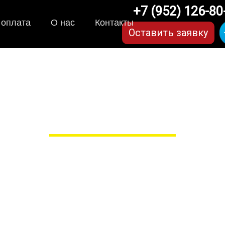
+7 (952) 126-80
 оплата
О нас
Контакты
Оставить заявку
VA-коврики для GAC/Г
для любых моделей
 сами производим НЕУБИВАЕ
EVA-коврики премиум-качеств
полнении с бортиками (3D), так 