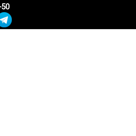
-50
АК
МЫЕ
а
и обычные