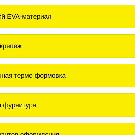
ий EVA-материал
крепеж
нная термо-формовка
 фурнитура
иантов оформления