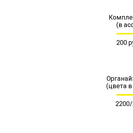
Компле
(в ас
200 р
Органай
(цвета в
2200/