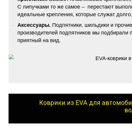
С липучками то же самое – перестают выполн
идеальные крепления, которые служат долго.
Аксессуары.
Подпятники, шильдики и прочие
производителей подпятников мы подбирали по
приятный на вид.
Коврики из EVA для автомоби
во