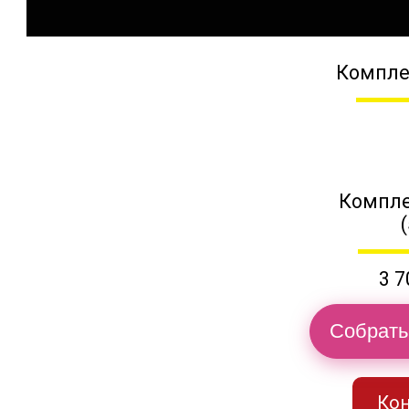
Компле
Компле
3 7
Собрать
Кон