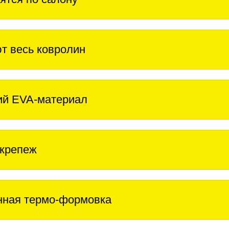
т весь ковролин
ий EVA-материал
крепеж
нная термо-формовка