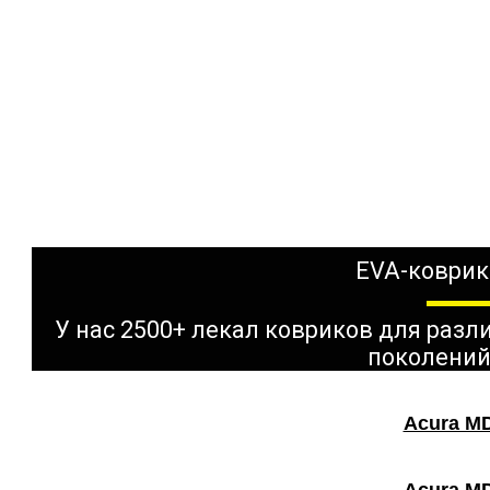
EVA-коврик
У нас 2500+ лекал ковриков для раз
поколений
Acura MD