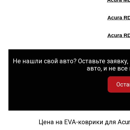
Acura MD
Acura RD
Acura RD
Не нашли свой авто? Оставьте заявку, 
авто, и не все
Оста
Цена на EVA-коврики для Acu