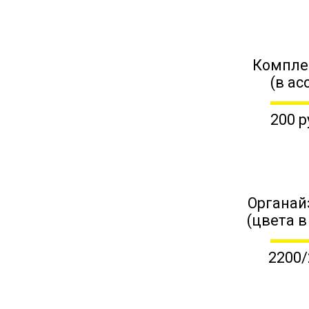
Компле
(в ас
200 р
Органай
(цвета в
2200/