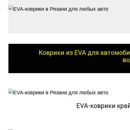
Коврики из EVA для автомоби
во
EVA-коврики кра