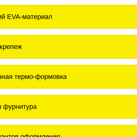
ий EVA-материал
крепеж
нная термо-формовка
 фурнитура
иантов оформления