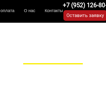
+7 (952) 126-80
 оплата
О нас
Контакты
Оставить заявку
-коврики для Nissan/Ни
для любых моделей
 сами производим НЕУБИВАЕ
EVA-коврики премиум-качеств
полнении с бортиками (3D), так 