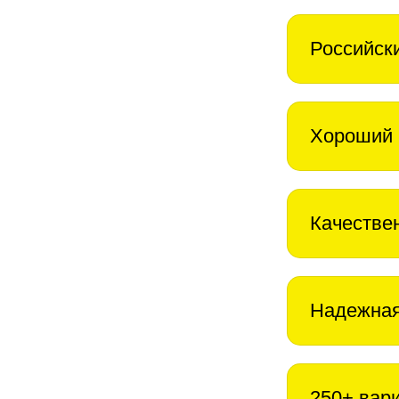
Российск
Хороший 
Качестве
Надежная
250+ вар