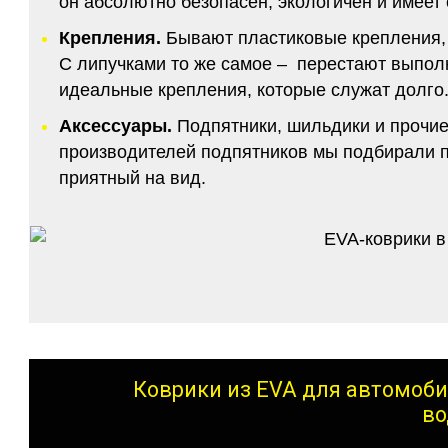
он абсолютно безопасен, экологичен и имее
Крепления.
Бывают пластиковые крепления, 
С липучками то же самое – перестают выполн
идеальные крепления, которые служат долго.
Аксессуары.
Подпятники, шильдики и прочие
производителей подпятников мы подбирали по
приятный на вид.
Коврики из EVA для автомоби
во