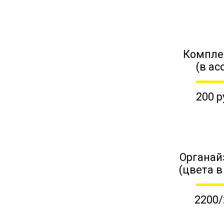
Компле
(в ас
200 р
Органай
(цвета в
2200/