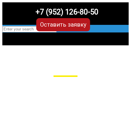
+7 (952) 126-80-50
Оставить заявку
EVA-коврики для Nissan Primera P11
в Рязани
Мы сами производим НЕУБИВАЕМЫЕ
EVA-коврики премиум-качества
как в исполнении с бортиками (3D),
так и обычные