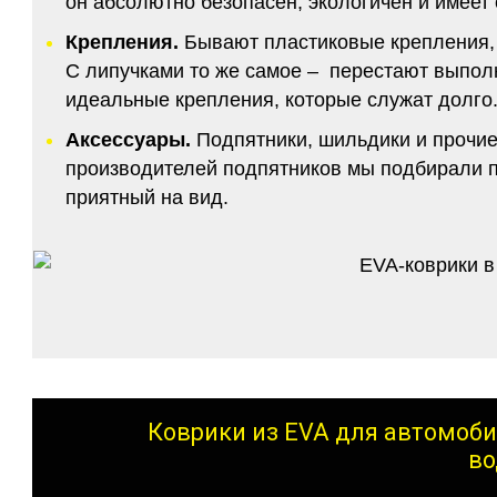
он абсолютно безопасен, экологичен и имее
Крепления.
Бывают пластиковые крепления, 
С липучками то же самое – перестают выполн
идеальные крепления, которые служат долго.
Аксессуары.
Подпятники, шильдики и прочие
производителей подпятников мы подбирали по
приятный на вид.
Коврики из EVA для автомоби
во