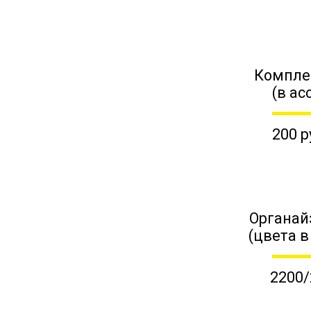
Компле
(в ас
200 р
Органай
(цвета в
2200/