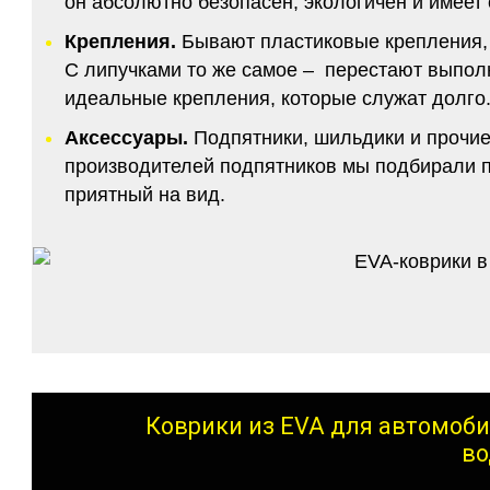
он абсолютно безопасен, экологичен и имее
Крепления.
Бывают пластиковые крепления, 
С липучками то же самое – перестают выполн
идеальные крепления, которые служат долго.
Аксессуары.
Подпятники, шильдики и прочие
производителей подпятников мы подбирали по
приятный на вид.
Коврики из EVA для автомоби
во