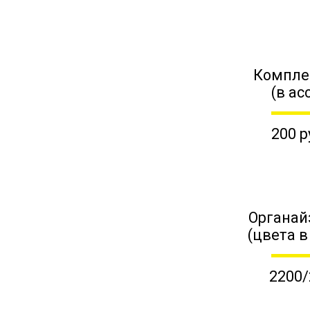
Компле
(в ас
200 р
Органай
(цвета в
2200/