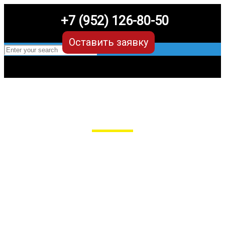
+7 (952) 126-80-50
Оставить заявку
EVA-коврики для Tenet/Тенет
для любых моделей
Мы сами производим НЕУБИВАЕМЫЕ
EVA-коврики премиум-качества
как в исполнении с бортиками (3D),
так и обычные