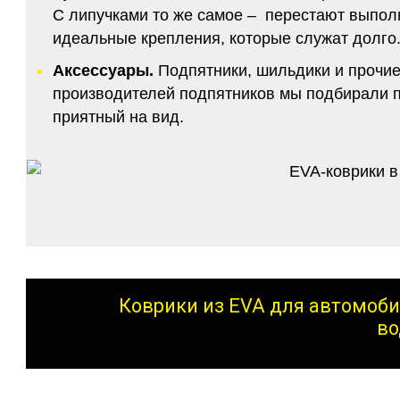
С липучками то же самое – перестают выполн
идеальные крепления, которые служат долго.
Аксессуары.
Подпятники, шильдики и прочие
производителей подпятников мы подбирали по
приятный на вид.
Коврики из EVA для автомоби
во