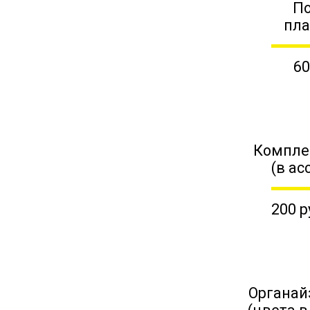
П
пл
60
Компле
(в ас
200 р
Органай