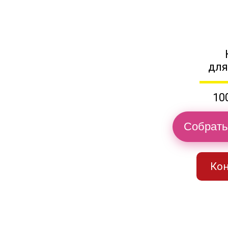
для
10
Собрать
Кон