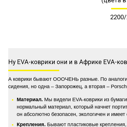
(цвета в
2200/
Ну EVA-коврики они и в Африке EVA-ко
А коврики бывают ОООЧЕНЬ разные. По аналогии 
сидения, но одна – Запорожец, а вторая – Porsch
Материал.
Мы видели EVA-коврики из бумаги.
нормальный материал, который начнет портитс
он абсолютно безопасен, экологичен и имее
Крепления.
Бывают пластиковые крепления, 