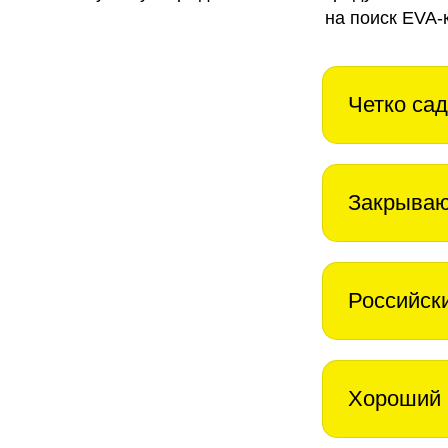
на поиск EVA-
Четко сад
Закрываю
Российск
Хороший 