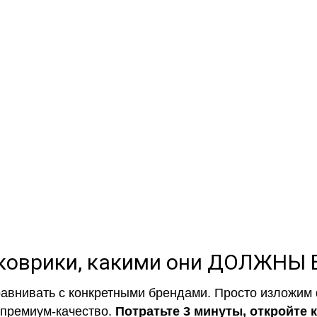
EVA-коврики премиум-качеств
полнении с бортиками (3D), так 
коврики, какими они ДОЛЖНЫ
авнивать с конкретными брендами. Просто изложим 
 премиум-качество.
Потратьте 3 минуты, откройте 