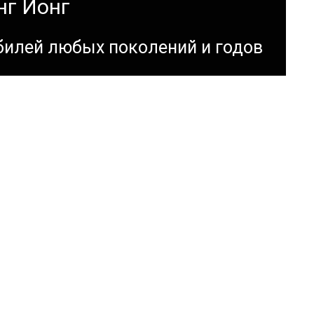
нг Йонг
билей любых поколений и годов