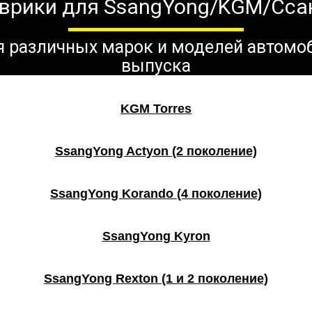
врики для SsangYong/KGM/Сса
ля различных марок и моделей автомо
выпуска
KGM Torres
SsangYong Actyon (2 поколение)
SsangYong Korando (4 поколение)
SsangYong Kyron
SsangYong Rexton (1 и 2 поколение)