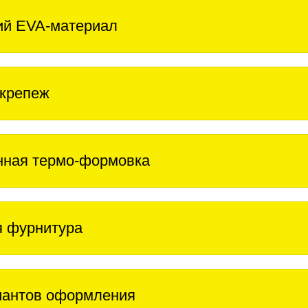
ий EVA-материал
крепеж
нная термо-формовка
 фурнитура
иантов оформления