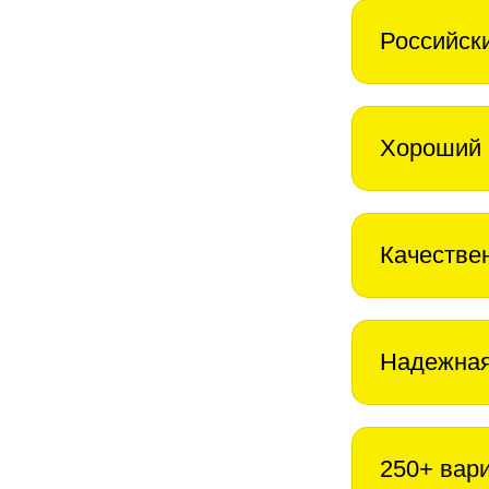
Российск
Хороший 
Качестве
Надежная
250+ вар