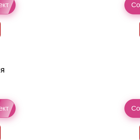
ект
Со
ия
ект
Со