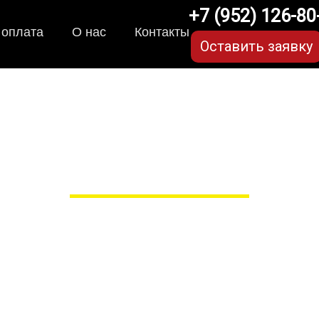
+7 (952) 126-80
 оплата
О нас
Контакты
Оставить заявку
ля SsangYong Rexton (1 
 сами производим НЕУБИВАЕ
ые