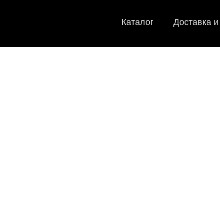
Каталог
Доставка и
EVA-коврики д
в Рязани
Мы
EVA-коврики премиум-качества
как в исполнении с бортиками (3D), так и обычн