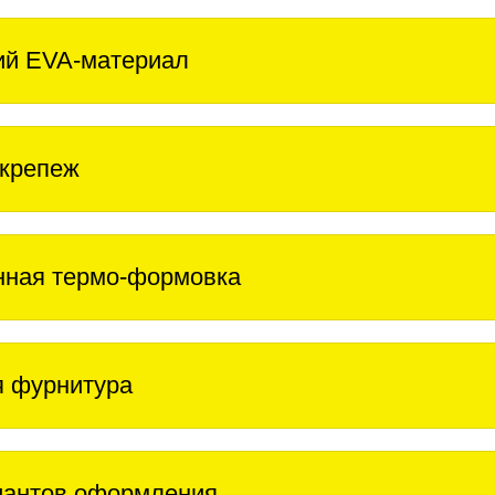
ий EVA-материал
крепеж
нная термо-формовка
 фурнитура
иантов оформления