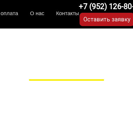
+7 (952) 126-80
 оплата
О нас
Контакты
Оставить заявку
-коврики для Ravon/Ра
для любых моделей
 сами производим НЕУБИВАЕ
EVA-коврики премиум-качеств
полнении с бортиками (3D), так 