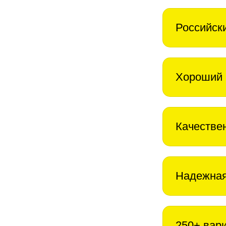
Российск
Хороший 
Качестве
Надежная
250+ вар