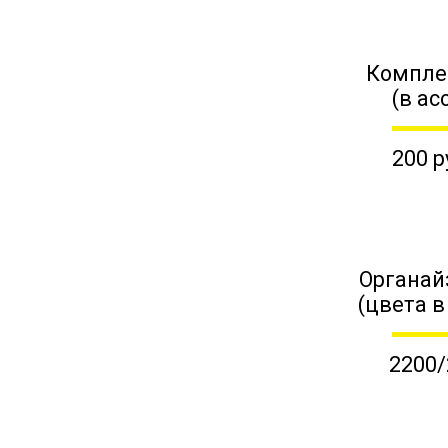
Компле
(в ас
200 р
Органай
(цвета в
2200/