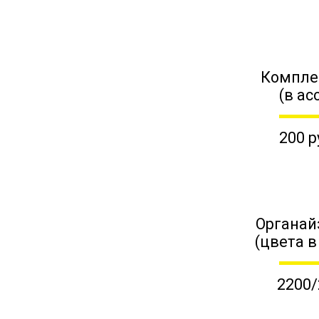
Компле
(в ас
200 р
Органай
(цвета в
2200/