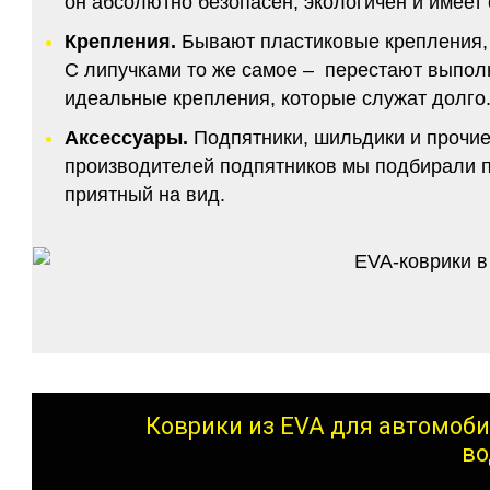
он абсолютно безопасен, экологичен и имее
Крепления.
Бывают пластиковые крепления, 
С липучками то же самое – перестают выполн
идеальные крепления, которые служат долго.
Аксессуары.
Подпятники, шильдики и прочие
производителей подпятников мы подбирали по
приятный на вид.
Коврики из EVA для автомоби
во