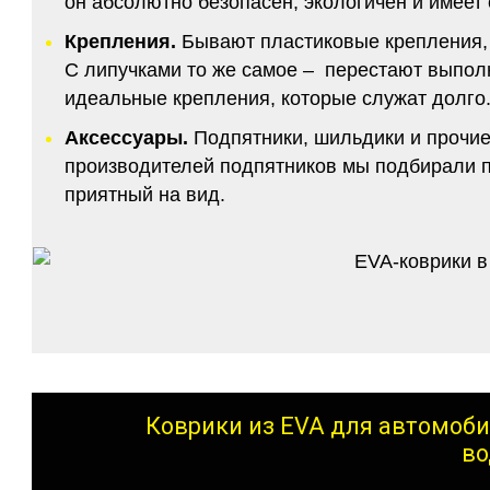
он абсолютно безопасен, экологичен и имее
Крепления.
Бывают пластиковые крепления, 
С липучками то же самое – перестают выполн
идеальные крепления, которые служат долго.
Аксессуары.
Подпятники, шильдики и прочие
производителей подпятников мы подбирали по
приятный на вид.
Коврики из EVA для автомоби
во