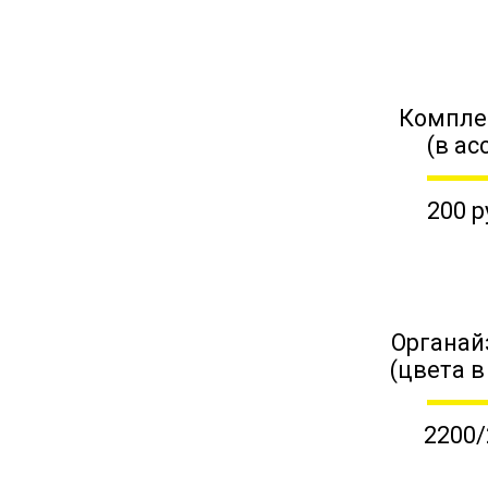
Компле
(в ас
200 р
Органай
(цвета в
2200/