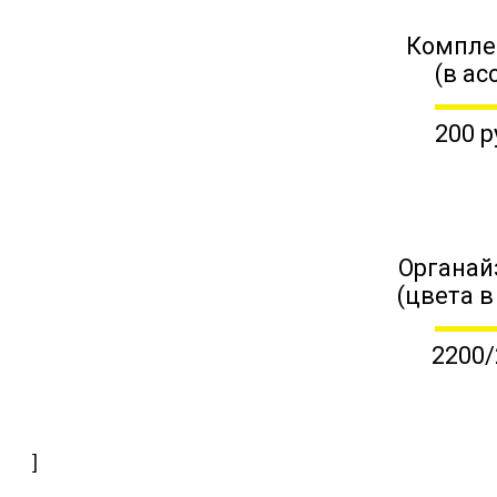
Компле
(в ас
200 р
Органай
(цвета в
2200/
]