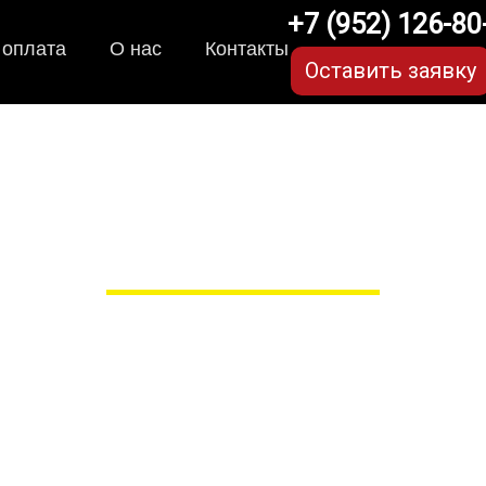
+7 (952) 126-80
 оплата
О нас
Контакты
Оставить заявку
 для Toyota Rav4 ca40 (
в Рязани
 сами производим НЕУБИВАЕ
EVA-коврики премиум-качеств
полнении с бортиками (3D), так 