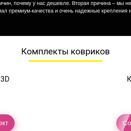
ричин, почему у нас дешевле. Вторая причина – мы н
иал премиум-качества и очень надежные крепления и
Комплекты ковриков
 3D
К
ект
Со