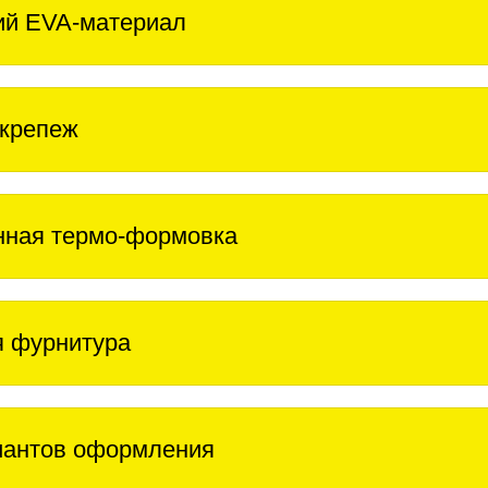
ий EVA-материал
крепеж
нная термо-формовка
 фурнитура
иантов оформления