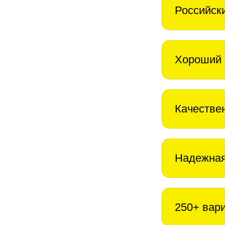
Российск
Хороший 
Качестве
Надежная
250+ вар