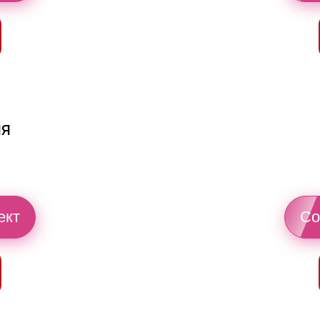
ия
ект
Со