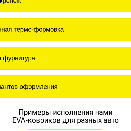
крепеж
нная термо-формовка
 фурнитура
иантов оформления
Примеры исполнения нами
EVA-ковриков для разных авто