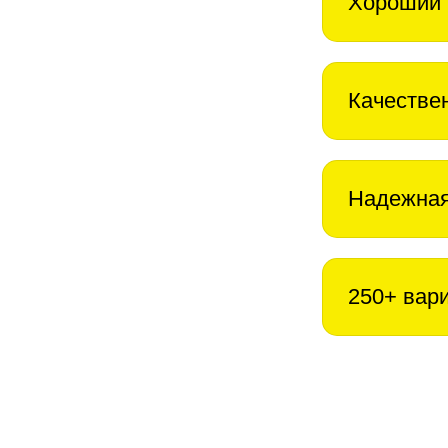
Хороший 
Качестве
Надежная
250+ вар