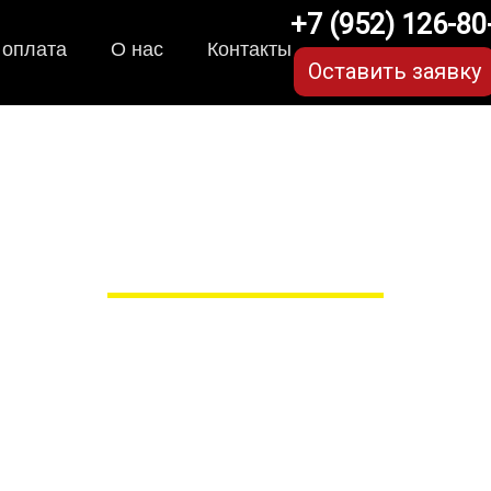
+7 (952) 126-80
 оплата
О нас
Контакты
Оставить заявку
ики для Toyota Land Cr
в Рязани
 сами производим НЕУБИВАЕ
EVA-коврики премиум-качеств
полнении с бортиками (3D), так 