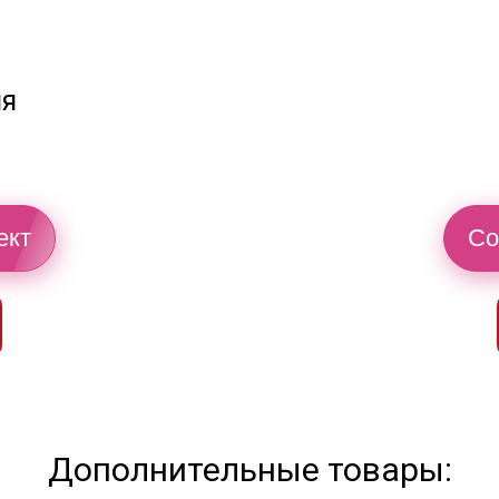
ия
ект
Со
Дополнительные товары: