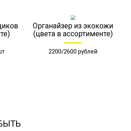
диков
Органайзер из экокожи
те)
(цвета в ассортименте)
шт
2200/2600 рублей
 БЫТЬ