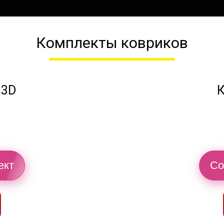
Комплекты ковриков
 3D
К
ект
Со