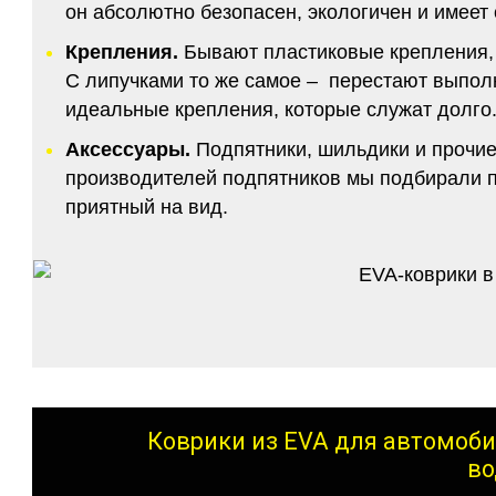
он абсолютно безопасен, экологичен и имее
Крепления.
Бывают пластиковые крепления, 
С липучками то же самое – перестают выполн
идеальные крепления, которые служат долго.
Аксессуары.
Подпятники, шильдики и прочие
производителей подпятников мы подбирали по
приятный на вид.
Коврики из EVA для автомоби
во