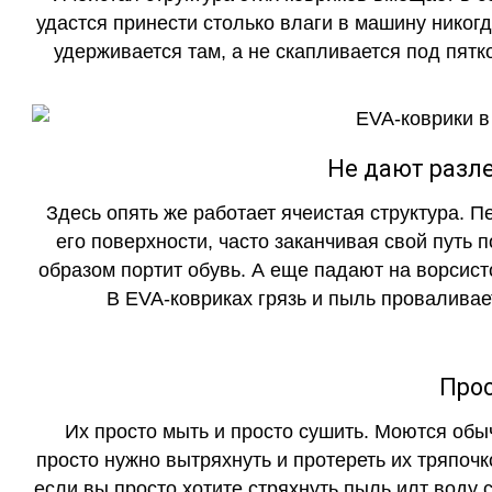
удастся принести столько влаги в машину никогд
удерживается там, а не скапливается под пятко
Не дают разле
Здесь опять же работает ячеистая структура. 
его поверхности, часто заканчивая свой путь 
образом портит обувь. А еще падают на ворсист
В EVA-ковриках грязь и пыль проваливает
Прос
Их просто мыть и просто сушить. Моются обы
просто нужно вытряхнуть и протереть их тряпочк
если вы просто хотите стряхнуть пыль илт воду с