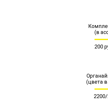
Компле
(в ас
200 р
Органай
(цвета в
2200/