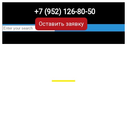
+7 (952) 126-80-50
Оставить заявку
EVA-коврики для Toyota Highlander u70
(4 поколение)
в Рязани
Мы сами производим НЕУБИВАЕМЫЕ
EVA-коврики премиум-качества
как в исполнении с бортиками (3D),
так и обычные