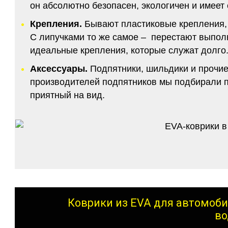
он абсолютно безопасен, экологичен и имее
Крепления.
Бывают пластиковые крепления, 
С липучками то же самое – перестают выполн
идеальные крепления, которые служат долго.
Аксессуары.
Подпятники, шильдики и прочие
производителей подпятников мы подбирали по
приятный на вид.
Коврики из EVA для автомоби
во