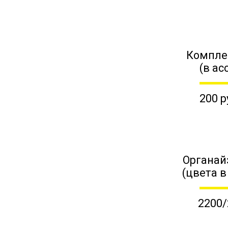
Компле
(в ас
200 р
Органай
(цвета в
2200/