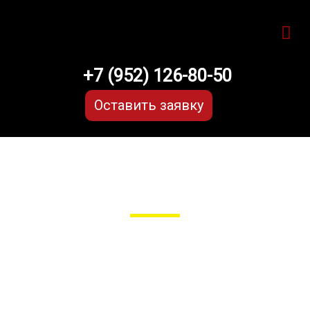
+7 (952) 126-80-50
Оставить заявку
EVA-коврики для Toyota Camry
xv70 (8 поколение)
в Рязани
Мы сами производим
НЕУБИВАЕМЫЕ
EVA-коврики премиум-качества
как в исполнении с бортиками
(3D), так и обычные