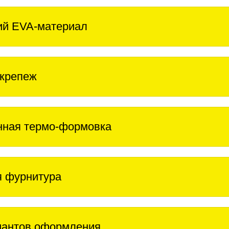
ий EVA-материал
крепеж
нная термо-формовка
 фурнитура
иантов оформления