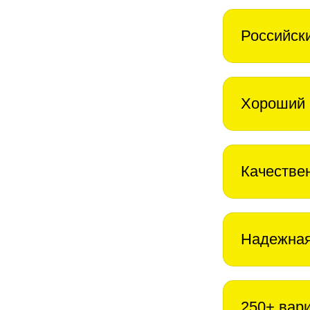
Российск
Хороший 
Качестве
Надежная
250+ вар