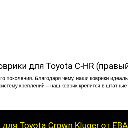
EVA-коврики премиум-качеств
полнении с бортиками (3D), так 
оврики для Toyota C-HR (правый
го поколения. Благодаря чему, наши коврики идеальн
систему креплений – наш коврик крепится в штатные 
 для Toyota Crown Kluger от ЕВ