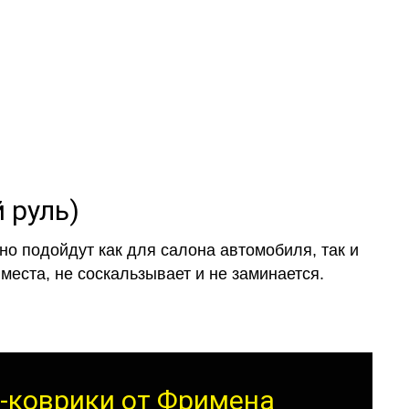
а
и обычные
 руль)
о подойдут как для салона автомобиля, так и
места, не соскальзывает и не заминается.
А-коврики от Фримена