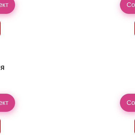
ект
Со
ия
ект
Со