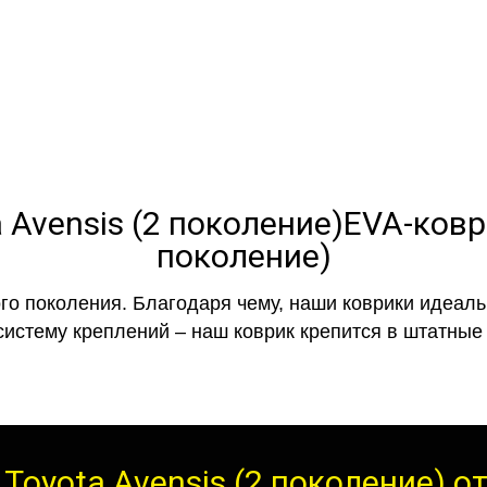
полнении с бортиками (3D), так 
EVA-ковр
поколение)
го поколения. Благодаря чему, наши коврики идеальн
систему креплений – наш коврик крепится в штатные 
Toyota Avensis (2 поколение) 