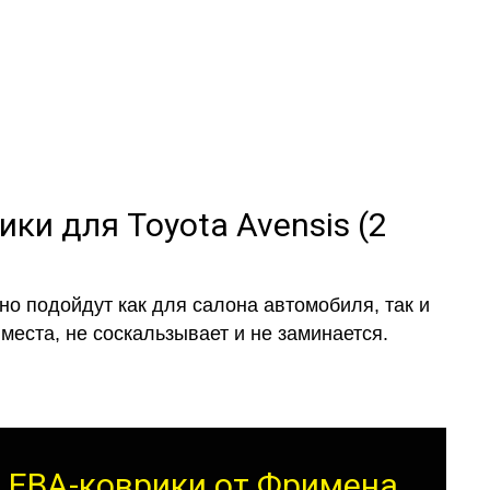
и обычные
ики для Toyota Avensis (2
о подойдут как для салона автомобиля, так и
места, не соскальзывает и не заминается.
от ЕВА-коврики от Фримена