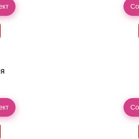
ект
Со
ия
ект
Со