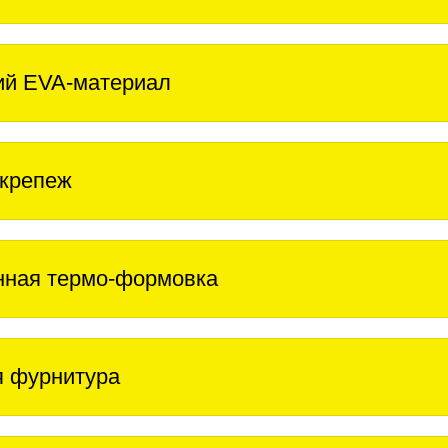
ий EVA-материал
крепеж
нная термо-формовка
 фурнитура