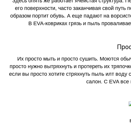
Здесь опять же работает ячеистая структура. 
его поверхности, часто заканчивая свой путь 
образом портит обувь. А еще падают на ворсист
В EVA-ковриках грязь и пыль проваливает
Прос
Их просто мыть и просто сушить. Моются обы
просто нужно вытряхнуть и протереть их тряпочк
если вы просто хотите стряхнуть пыль илт воду с
салон. С EVA все