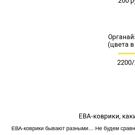
200 р
Органай
(цвета в
2200/
ЕВА-коврики, к
ЕВА-коврики бывают разными… Не будем сравни