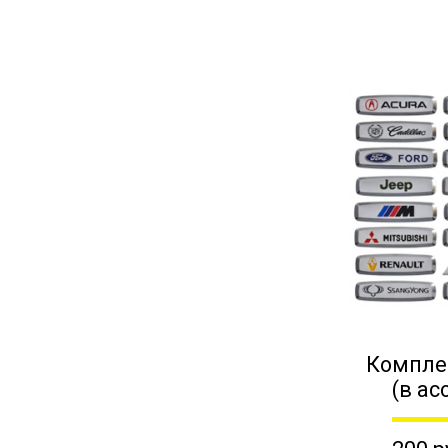
Компле
(в ас