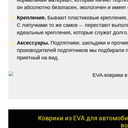
он абсолютно безопасен, экологичен и имее
Крепления.
Бывают пластиковые крепления, 
С липучками то же самое – перестают выполн
идеальные крепления, которые служат долго.
Аксессуары.
Подпятники, шильдики и прочие
производителей подпятников мы подбирали по
приятный на вид.
Коврики из EVA для автомоби
во