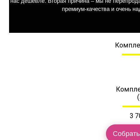
нас дешевле. Вторая причина – мы не перепрода
премиум-качества и очень на
Компле
Компле
3 7
Собрать