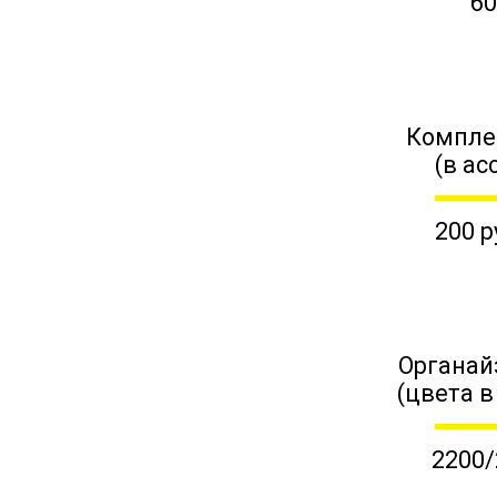
60
Компле
(в ас
200 р
Органай
(цвета в
2200/