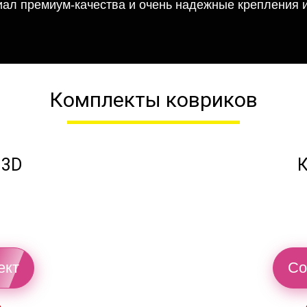
иал премиум-качества и очень надежные крепления и
Комплекты ковриков
 3D
К
ект
Со