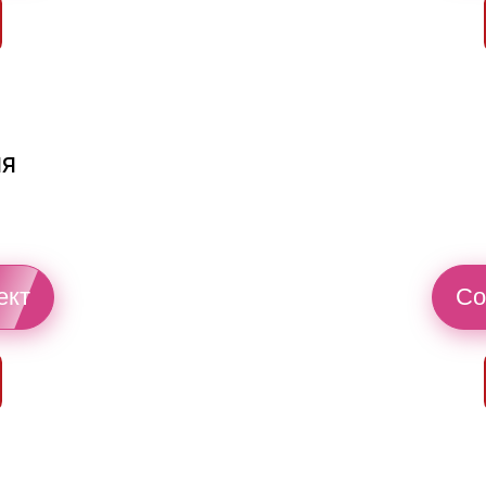
ия
ект
Со