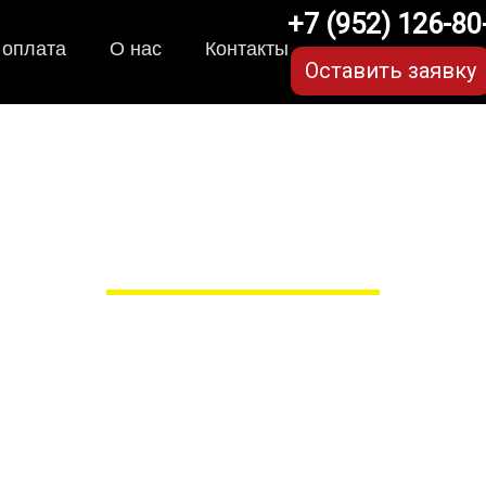
+7 (952) 126-80
 оплата
О нас
Контакты
Оставить заявку
коврики для Subaru Ou
в Рязани
 сами производим НЕУБИВАЕ
EVA-коврики премиум-качеств
полнении с бортиками (3D), так 