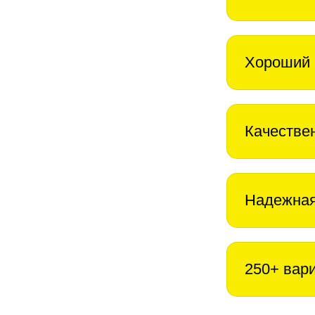
Хороший 
Качестве
Надежная
250+ вар