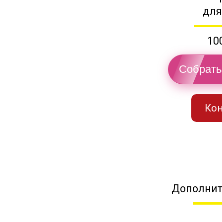
для
10
Собрать
Кон
Дополнит