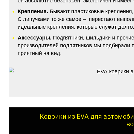
он абсолютно безопасен, экологичен и имее
Крепления.
Бывают пластиковые крепления, 
С липучками то же самое – перестают выполн
идеальные крепления, которые служат долго.
Аксессуары.
Подпятники, шильдики и прочие
производителей подпятников мы подбирали по
приятный на вид.
Коврики из EVA для автомоби
во