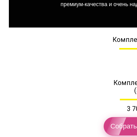
премиум-качества и очень на
Компле
Компле
3 7
Собрать