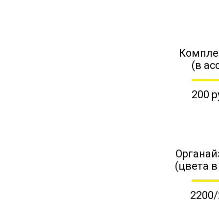
Компле
(в ас
200 р
Органай
(цвета в
2200/