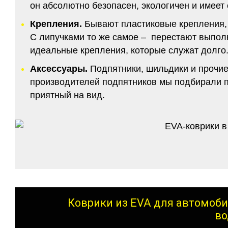
он абсолютно безопасен, экологичен и имее
Крепления.
Бывают пластиковые крепления, 
С липучками то же самое – перестают выполн
идеальные крепления, которые служат долго.
Аксессуары.
Подпятники, шильдики и прочие
производителей подпятников мы подбирали по
приятный на вид.
Коврики из EVA для автомоби
во