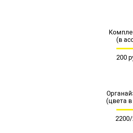
Компле
(в ас
200 р
Органай
(цвета в
2200/