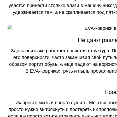
удастся принести столько влаги в машину никогд
удерживается там, а не скапливается под пятко
Не дают разле
Здесь опять же работает ячеистая структура. 
его поверхности, часто заканчивая свой путь 
образом портит обувь. А еще падают на ворсист
В EVA-ковриках грязь и пыль проваливает
Прос
Их просто мыть и просто сушить. Моются обы
просто нужно вытряхнуть и протереть их тряпочк
если вы просто хотите стряхнуть пыль илт воду с