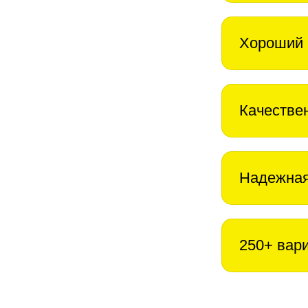
Хороший 
Качестве
Надежная
250+ вар