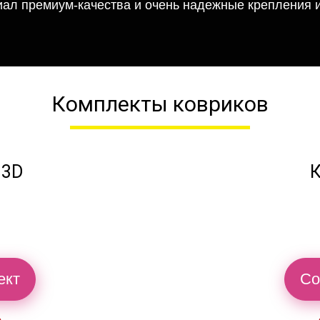
иал премиум-качества и очень надежные крепления и
Комплекты ковриков
 3D
К
ект
Со