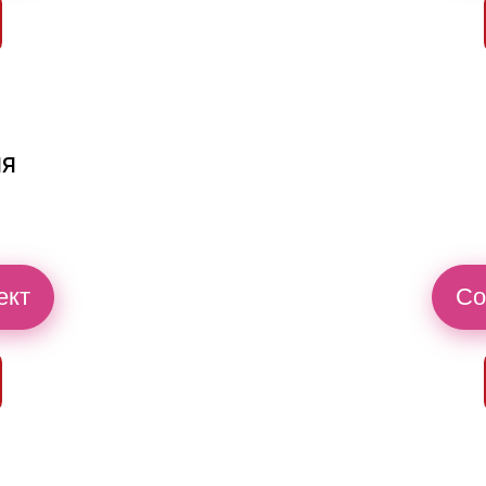
ия
ект
Со