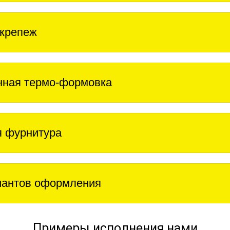
крепеж
нная термо-формовка
 фурнитура
иантов оформления
Примеры исполнения нами