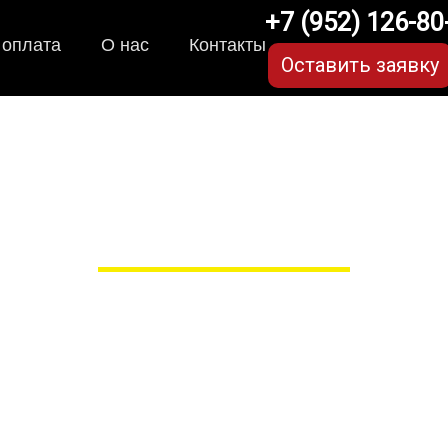
+7 (952) 126-80
 оплата
О нас
Контакты
Оставить заявку
-коврики для Skoda Ko
(2 поколение) в Рязани
 сами производим НЕУБИВАЕ
EVA-коврики премиум-качеств
полнении с бортиками (3D), так 