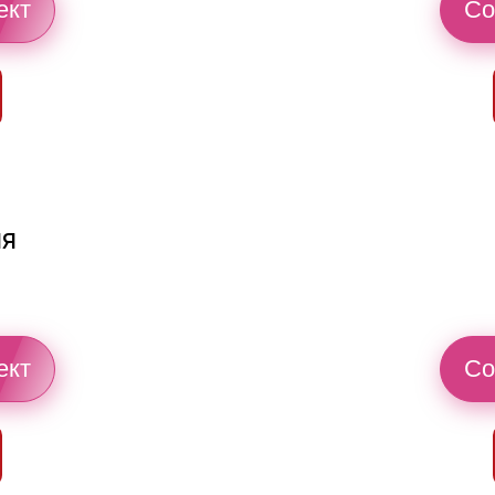
ект
Со
ия
ект
Со