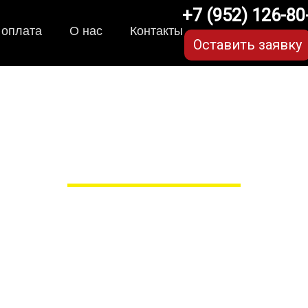
+7 (952) 126-80
 оплата
О нас
Контакты
Оставить заявку
и для Renault Logan (2
в Рязани
 сами производим НЕУБИВАЕ
EVA-коврики премиум-качеств
полнении с бортиками (3D), так 