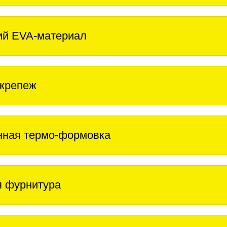
ий EVA-материал
крепеж
нная термо-формовка
 фурнитура