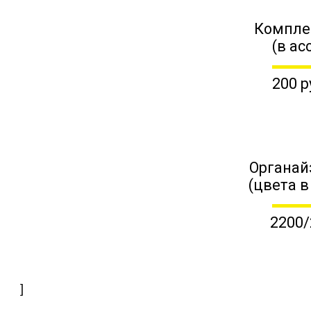
Компле
(в ас
200 р
Органай
(цвета в
2200/
]