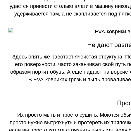
удастся принести столько влаги в машину никогд
удерживается там, а не скапливается под пятко
Не дают разле
Здесь опять же работает ячеистая структура. 
его поверхности, часто заканчивая свой путь 
образом портит обувь. А еще падают на ворсист
В EVA-ковриках грязь и пыль проваливает
Прос
Их просто мыть и просто сушить. Моются обы
просто нужно вытряхнуть и протереть их тряпочк
если вы просто хотите стряхнуть пыль илт воду с