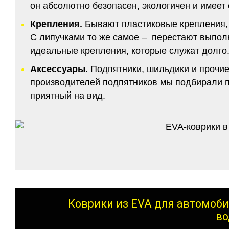
он абсолютно безопасен, экологичен и имее
Крепления.
Бывают пластиковые крепления, 
С липучками то же самое – перестают выполн
идеальные крепления, которые служат долго.
Аксессуары.
Подпятники, шильдики и прочие
производителей подпятников мы подбирали по
приятный на вид.
Коврики из EVA для автомоби
во