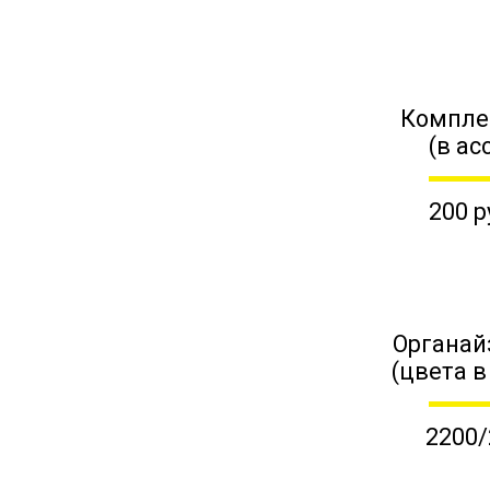
Компле
(в ас
200 р
Органай
(цвета в
2200/