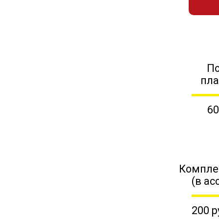
П
пл
60
Компле
(в ас
200 р