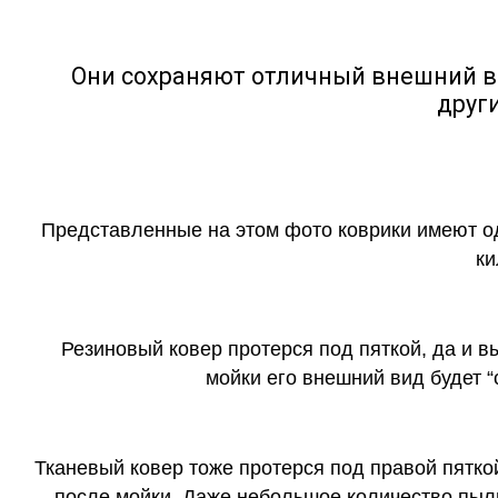
Они сохраняют отличный внешний в
друг
Представленные на этом фото коврики имеют о
ки
Резиновый ковер протерся под пяткой, да и 
мойки его внешний вид будет 
Тканевый ковер тоже протерся под правой пятко
после мойки. Даже небольшое количество пыли