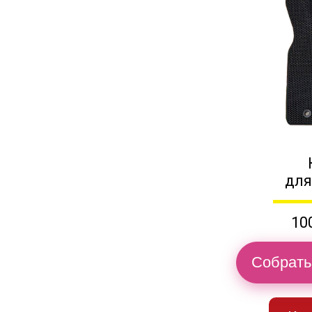
для
10
Собрать