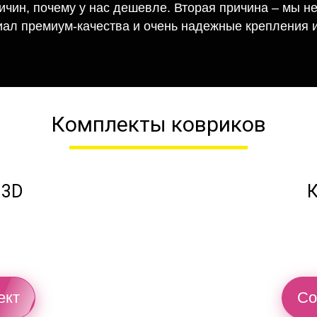
ричин, почему у нас дешевле. Вторая причина – мы н
иал премиум-качества и очень надежные крепления и
Комплекты ковриков
 3D
К
ект
Со