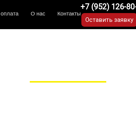
+7 (952) 126-80
 оплата
О нас
Контакты
Оставить заявку
ля Land Rover Evoque (
в Рязани
 сами производим НЕУБИВАЕ
EVA-коврики премиум-качеств
полнении с бортиками (3D), так 