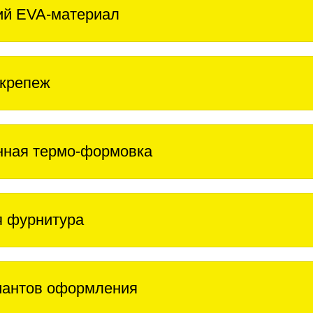
ий EVA-материал
крепеж
нная термо-формовка
 фурнитура
иантов оформления