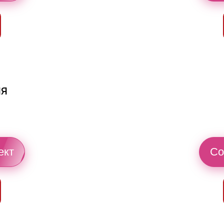
ия
ект
Со