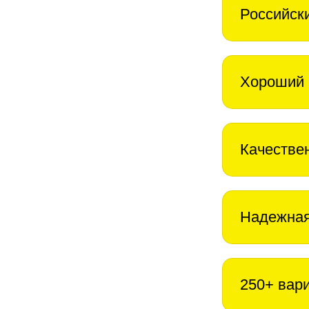
Российск
Хороший 
Качестве
Надежная
250+ вар