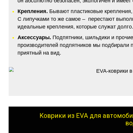
он абсолютно безопасен, экологичен и имее
Крепления.
Бывают пластиковые крепления, 
С липучками то же самое – перестают выполн
идеальные крепления, которые служат долго.
Аксессуары.
Подпятники, шильдики и прочие
производителей подпятников мы подбирали по
приятный на вид.
Коврики из EVA для автомоби
во