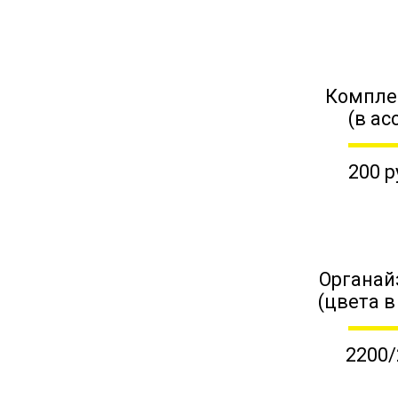
Компле
(в ас
200 р
Органай
(цвета в
2200/